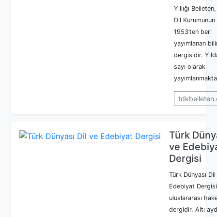
Yıllığı Belleten
Dil Kurumunun
1953’ten beri
yayımlanan bil
dergisidir. Yıld
sayı olarak
yayımlanmaktad
tdkbelleten.
Türk Dünya
ve Edebiy
Dergisi
Türk Dünyası Dil
Edebiyat Dergisi
uluslararası hake
dergidir. Altı ay