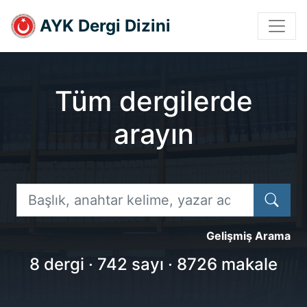
AYK Dergi Dizini
Tüm dergilerde
arayın
Arama Yapılacak Terim
Aram
Gelişmiş Arama
8 dergi · 742 sayı · 8726 makale